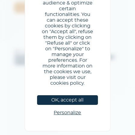
audience & optimize
Jóváhagyás
certain
functionalities. You
can accept these
cookies by clicking
on "Accept all", refuse
them by clicking on
"Refuse all" or click
on "Personalize" to
@GL events - Tous droits réservés
manage your
Jogi közlemények
/
az Általános Szertődési Feltételeket
/
preferences. For
Adatvédelmi szabályzat
/
Cookie szabályzat
more information on
the cookies we use,
please visit our
cookies policy.
OK, accept all
Personalize