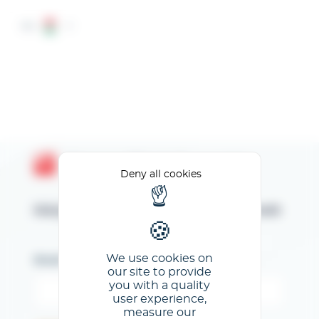
Cookies management panel
HU
Espace Client GL events
Deny all cookies
Kérjük, adja meg az e-mail címét
We use cookies on
Email
our site to provide
you with a quality
user experience,
measure our