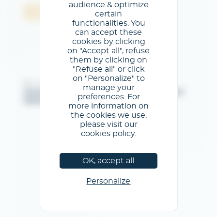
audience & optimize
Jóváhagyás
certain
functionalities. You
can accept these
cookies by clicking
on "Accept all", refuse
them by clicking on
"Refuse all" or click
on "Personalize" to
@GL events - Tous droits réservés
manage your
Jogi közlemények
/
az Általános Szertődési Feltételeket
/
preferences. For
Adatvédelmi szabályzat
/
Cookie szabályzat
more information on
the cookies we use,
please visit our
cookies policy.
OK, accept all
Personalize