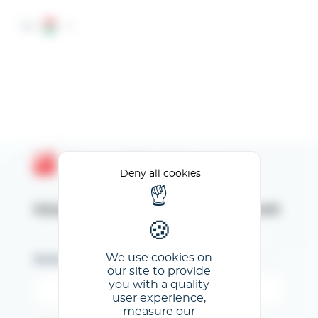
Cookies management panel
HU
Espace Client GL events
Deny all cookies
Kérjük, adja meg az e-mail címét
We use cookies on
Email
our site to provide
you with a quality
user experience,
measure our