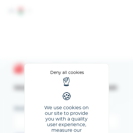
Cookies management panel
HU
Espace Client GL events
Deny all cookies
Kérjük, adja meg az e-mail címét
We use cookies on
Email
our site to provide
you with a quality
user experience,
measure our