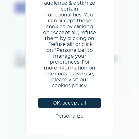
audience & optimize
Jóváhagyás
certain
functionalities. You
can accept these
cookies by clicking
on "Accept all", refuse
them by clicking on
"Refuse all" or click
on "Personalize" to
@GL events - Tous droits réservés
manage your
Jogi közlemények
/
az Általános Szertődési Feltételeket
/
preferences. For
Adatvédelmi szabályzat
/
Cookie szabályzat
more information on
the cookies we use,
please visit our
cookies policy.
OK, accept all
Personalize