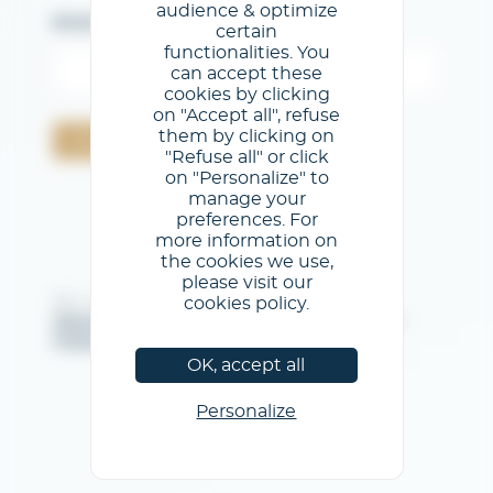
audience & optimize
Email
certain
functionalities. You
can accept these
cookies by clicking
on "Accept all", refuse
them by clicking on
Valider
"Refuse all" or click
on "Personalize" to
manage your
preferences. For
more information on
the cookies we use,
please visit our
cookies policy.
@GL events - Tous droits réservés
Mentions légales
/
Conditions générales d'utilisation
/
Politique de confidentialité
/
Politique de cookies
OK, accept all
Personalize