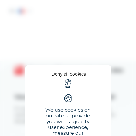
Cookies management panel
FR
Espace Client du Mondial des
Deny all cookies
Vins Blancs
Veuillez renseigner votre email
Si vous vous connectez pour la première fois,
We use cookies on
veuillez cliquer sur "Je ne connais pas mon mot
our site to provide
you with a quality
de passe" après avoir renseigné votre e-mail.
user experience,
measure our