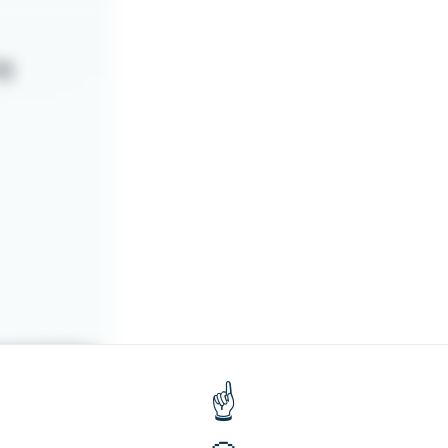
rg
ectrónico
 à
au mieux