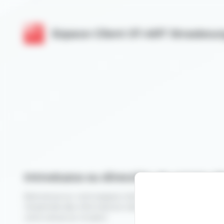
Cookies management panel
Espace Client ST-ART Strasbou
Introduzca su dirección de correo el
Bienvenue sur votre espace client ST-ART 2026 ! Accédez
l'ensemble des informations nécessaires pour préparer 
votre venue sur le salon.