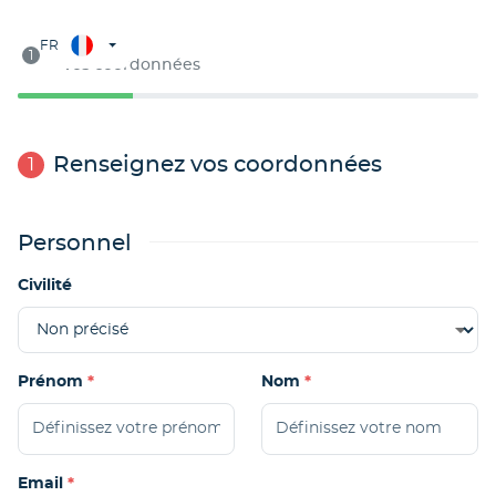
Étape 1
FR
1
Vos coordonnées
Renseignez vos coordonnées
1
Personnel
Civilité
Prénom
Nom
Email