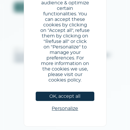
audience & optimize
Jóváhagyás
certain
functionalities. You
can accept these
cookies by clicking
on "Accept all", refuse
them by clicking on
"Refuse all" or click
on "Personalize" to
@GL events - Tous droits réservés
manage your
Jogi közlemények
/
az Általános Szertődési Feltételeket
/
preferences. For
Adatvédelmi szabályzat
/
Cookie szabályzat
more information on
the cookies we use,
please visit our
cookies policy.
OK, accept all
Personalize