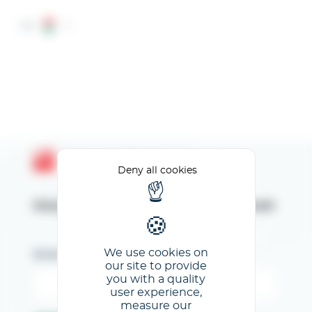
Cookies management panel
HU
Espace Client GL events
Deny all cookies
Kérjük, adja meg az e-mail címét
We use cookies on
Email
our site to provide
you with a quality
user experience,
measure our