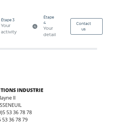
Étape
Étape 3
4
Contact
Your
4
Your
us
activity
detail
ITIONS INDUSTRIE
ayne II
SSENEUIL
)5 53 36 78 78
5 53 36 78 79