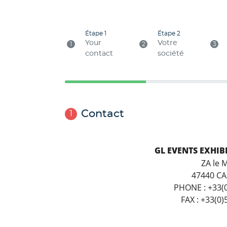
Étape 1
Étape 2
Your
Votre
1
2
3
contact
société
Contact
1
GL EVENTS EXHIB
ZA le M
47440 CA
PHONE : +33(0
FAX : +33(0)